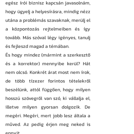
egész írói biznisz kapcsán javasolnám, 
hogy ügyelj a helyesírásra, mindig nézz 
utána a problémás szavaknak, merülj el 
a központozás rejtelmeiben és így 
tovább. Más szóval légy igényes, tanulj 
és fejleszd magad a témában.
És hogy mindez (mármint a szerkesztő 
és a korrektor) mennyibe kerül? Hát 
nem olcsó. Konkrét árat most nem írok, 
de több tízezer forintos tételekről 
beszélünk, attól függően, hogy milyen 
hosszú szövegről van szó, ki vállalja el, 
illetve milyen gyorsan dolgozik. De 
megéri. Megéri, mert jobb lesz általa a 
műved. Az pedig érjen meg neked is 
ennyit. 