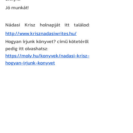
Jó munkát!
Nádasi Krisz holnapját itt találod: 
http://www.krisznadasiwrites.hu/
Hogyan írjunk könyvet? című kötetéről 
pedig itt olvashatsz: 
https://moly.hu/konyvek/nadasi-krisz-
hogyan-irjunk-konyvet
Recent Posts
See All