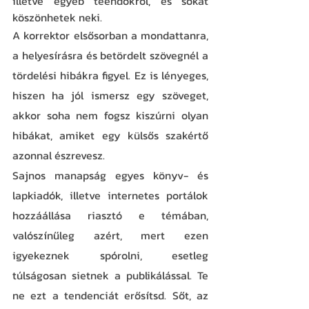
illetve egyéb teendőkről, és sokat 
köszönhetek neki. 
A korrektor elsősorban a mondattanra, 
a helyesírásra és betördelt szövegnél a 
tördelési hibákra figyel. Ez is lényeges, 
hiszen ha jól ismersz egy szöveget, 
akkor soha nem fogsz kiszúrni olyan 
hibákat, amiket egy külsős szakértő 
azonnal észrevesz. 
Sajnos manapság egyes könyv- és 
lapkiadók, illetve internetes portálok 
hozzáállása riasztó e témában, 
valószínűleg azért, mert ezen 
igyekeznek spórolni, esetleg 
túlságosan sietnek a publikálással. Te 
ne ezt a tendenciát erősítsd. Sőt, az 