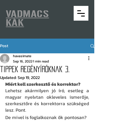
VADMACS
KÁK
Post
havasimate
Sep 16, 2022
1 min read
tippek regényíróknak 3.
Updated:
Sep 19, 2022
Miért kell szerkesztő és korrektor? 
Lehetsz akármilyen jó író, esetleg a 
magyar nyelvtan okleveles ismerője, 
szerkesztőre és korrektorra szükséged 
lesz. Pont.
De mivel is foglalkoznak ők pontosan? 